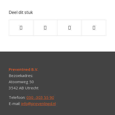
Deel dit stuk
Preventned B.V.
Bezoekadres:
Atoomweg 50
3542 AB Utrecht
Telefoon:
030 -303 55 90
E-mail:
info@preventned.nl