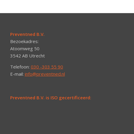
Preventned B.V.
Bezoekadres:
Atoomweg 50
3542 AB Utrecht
Telefoon:
030 -303 55 90
E-mail:
info@preventned.nl
Preventned B.V. is ISO gecertificeerd: