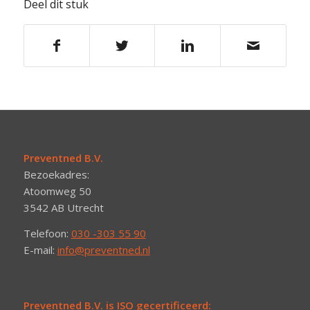
Deel dit stuk
Preventned B.V.
Bezoekadres:
Atoomweg 50
3542 AB Utrecht
Telefoon:
030 -303 55 90
E-mail:
info@preventned.nl
Preventned B.V. is ISO gecertificeerd: