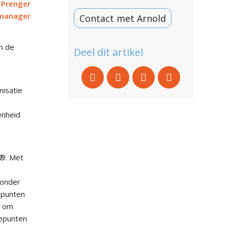
 Prenger
manager
Contact met Arnold
n de
Deel dit artikel
nisatie
enheid
r®. Met
 onder
epunten
s om
iepunten