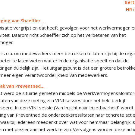
Bert
HR 
aging van Shaeffler…
isatie vergrijst en dat heeft gevolgen voor het werkvermogen e
viteit. Daarom richt Schaeffler zich op het verbeteren van het
mogen.
 is o.a. om medewerkers meer betrokken te laten zijn bij de orga
beter te laten weten wat er in de organisatie speelt en dat de
ingen duidelijk zijn. Het uitgangspunt is dat een grotere betrokk
t meer eigen verantwoordelijkheid van medewerkers.
ak van Preventned…
rst werd de situatie gemeten middels de WerkVermogensMonito
taten van deze meting zijn VINI sessies door het hele bedrijf
seerd. In een VINI sessie (Van Inzicht naar Inzetbaarheid) wordt
ing van Preventned de onderzoeksresultaten naar concrete acti
 waarbij iedereen meedenkt over wat voor hem/haar belangrijk i
n met plezier aan het werk te zijn. Vervolgens worden deze act