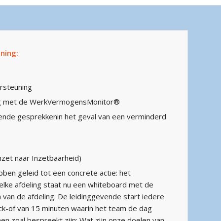
ning:
rsteuning
g met de WerkVermogensMonitor®
pende gesprekkenin het geval van een verminderd
nzet naar Inzetbaarheid)
ben geleid tot een concrete actie: het
elke afdeling staat nu een whiteboard met de
en van de afdeling. De leidinggevende start iedere
ck-of van 15 minuten waarin het team de dag
men zoal bespreekt zijn: Wat zijn onze doelen van