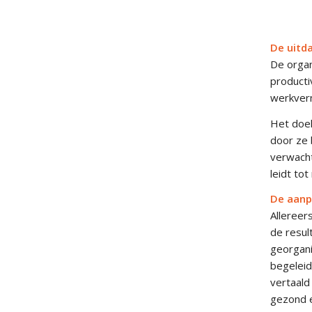
De uitd
De organ
producti
werkver
Het doel
door ze 
verwacht
leidt to
De aanp
Alleree
de resul
georgani
begeleid
vertaald
gezond e