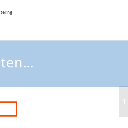
tering
aten…