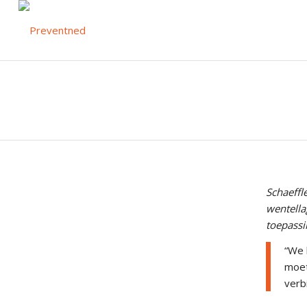
Schaeffl
wentella
toepassi
“We 
moet
verb