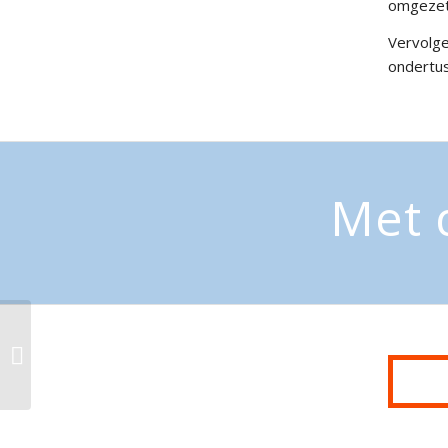
omgezet 
Vervolge
ondertus
Met 
Bravis Ziekenhuis