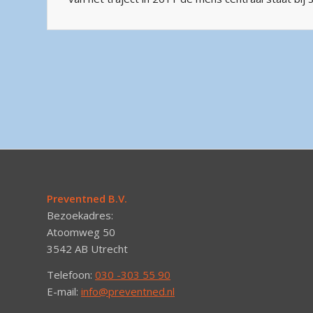
Preventned B.V.
Bezoekadres:
Atoomweg 50
3542 AB Utrecht
Telefoon:
030 -303 55 90
E-mail:
info@preventned.nl