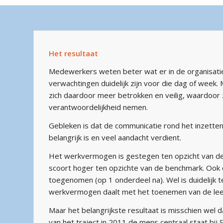
Het resultaat
Medewerkers weten beter wat er in de organisatie
verwachtingen duidelijk zijn voor die dag of week
zich daardoor meer betrokken en veilig, waardoor
verantwoordelijkheid nemen.
Gebleken is dat de communicatie rond het inzetten
belangrijk is en veel aandacht verdient.
Het werkvermogen is gestegen ten opzicht van de
scoort hoger ten opzichte van de benchmark. Ook d
toegenomen (op 1 onderdeel na). Wel is duidelijk t
werkvermogen daalt met het toenemen van de leef
Maar het belangrijkste resultaat is misschien wel 
van het traject in 2011 de mens centraal staat bij S