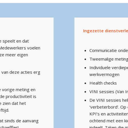
Ingezette dienstverle
 speelt en dat
. Medewerkers voelen
Communicatie onde
 ze meer eigen
Tweemalige metin
Individuele verdie
 van deze acties erg
werkvermogen
Health checks
 vorige meting en
VINI sessies (Van I
e productiviteit is
De VINI sessies heb
e zien dat het
‘verbeterbord’. Op 
tijd.
KPI’s en activiteit
dat sinds de aanvang
ochtend met een ki
chaeffler!
indeelt. Zaken die 