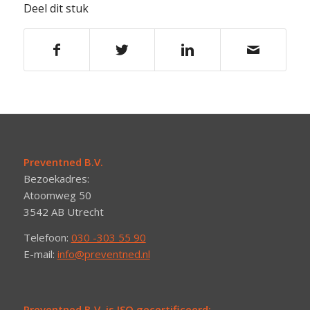
Deel dit stuk
Preventned B.V.
Bezoekadres:
Atoomweg 50
3542 AB Utrecht
Telefoon:
030 -303 55 90
E-mail:
info@preventned.nl
Preventned B.V. is ISO gecertificeerd: