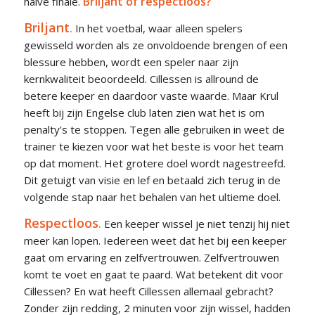
Briljant of respectloos?
halve finale.
Briljant
.
In het voetbal, waar alleen spelers
gewisseld worden als ze onvoldoende brengen of een
blessure hebben, wordt een speler naar zijn
kernkwaliteit beoordeeld. Cillessen is allround de
betere keeper en daardoor vaste waarde. Maar Krul
heeft bij zijn Engelse club laten zien wat het is om
penalty’s te stoppen. Tegen alle gebruiken in weet de
trainer te kiezen voor wat het beste is voor het team
op dat moment. Het grotere doel wordt nagestreefd.
Dit getuigt van visie en lef en betaald zich terug in de
volgende stap naar het behalen van het ultieme doel.
Respectloos
.
Een keeper wissel je niet tenzij hij niet
meer kan lopen. Iedereen weet dat het bij een keeper
gaat om ervaring en zelfvertrouwen. Zelfvertrouwen
komt te voet en gaat te paard. Wat betekent dit voor
Cillessen? En wat heeft Cillessen allemaal gebracht?
Zonder zijn redding, 2 minuten voor zijn wissel, hadden