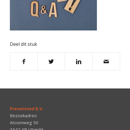
Deel dit stuk
Preventned B.V.
Bezoekadres:
Atoomweg 50
3542 AB Utrecht