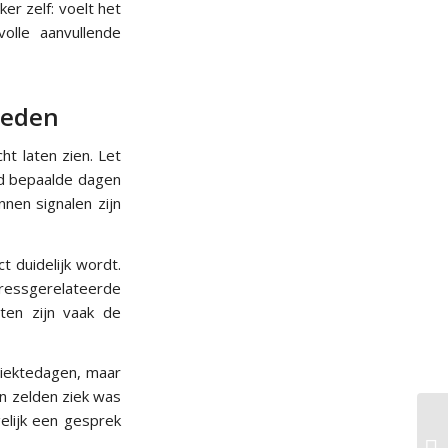
er zelf: voelt het
olle aanvullende
heden
ht laten zien. Let
nd bepaalde dagen
nen signalen zijn
t duidelijk wordt.
ressgerelateerde
ten zijn vaak de
 ziektedagen, maar
n zelden ziek was
elijk een gesprek