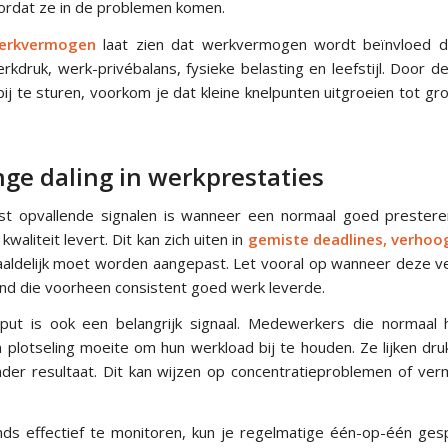
rdat ze in de problemen komen.
werkvermogen
laat zien dat werkvermogen wordt beïnvloed do
rkdruk, werk-privébalans, fysieke belasting en leefstijl. Door de
ij te sturen, voorkom je dat kleine knelpunten uitgroeien tot g
inge daling in werkprestaties
t opvallende signalen is wanneer een normaal goed preste
kwaliteit levert. Dit kan zich uiten in
gemiste deadlines, verhoo
aaldelijk moet worden aangepast. Let vooral op wanneer deze v
and die voorheen consistent goed werk leverde.
put is ook een belangrijk signaal. Medewerkers die normaal 
 plotseling moeite om hun werkload bij te houden. Ze lijken dru
der resultaat. Dit kan wijzen op concentratieproblemen of ve
ds effectief te monitoren, kun je regelmatige één-op-één ges