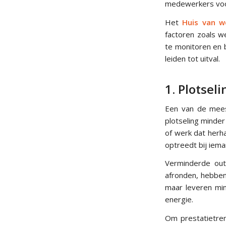
medewerkers voo
Het
Huis van 
factoren zoals we
te monitoren en b
leiden tot uitval.
1. Plotsel
Een van de mees
plotseling minder 
of werk dat herh
optreedt bij iem
Verminderde out
afronden, hebben
maar leveren min
energie.
Om prestatietren