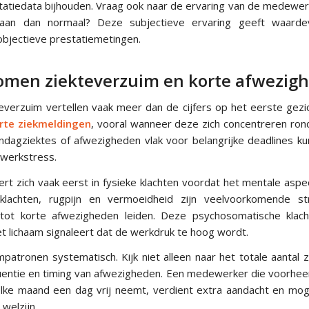
atiedata bijhouden. Vraag ook naar de ervaring van de medewerk
an dan normaal? Deze subjectieve ervaring geeft waardev
 objectieve prestatiemetingen.
omen ziekteverzuim en korte afwezig
everzuim vertellen vaak meer dan de cijfers op het eerste gezic
rte ziekmeldingen
, vooral wanneer deze zich concentreren ro
ndagziektes of afwezigheden vlak voor belangrijke deadlines kun
werkstress.
rt zich vaak eerst in fysieke klachten voordat het mentale aspec
klachten, rugpijn en vermoeidheid zijn veelvoorkomende st
ot korte afwezigheden leiden. Deze psychosomatische klach
t lichaam signaleert dat de werkdruk te hoog wordt.
patronen systematisch. Kijk niet alleen naar het totale aantal
uentie en timing van afwezigheden. Een medewerker die voorhee
elke maand een dag vrij neemt, verdient extra aandacht en mog
welzijn.