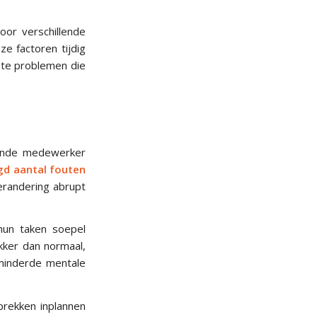
or verschillende
ze factoren tijdig
rote problemen die
rende medewerker
gd aantal fouten
erandering abrupt
hun taken soepel
kker dan normaal,
rminderde mentale
prekken inplannen