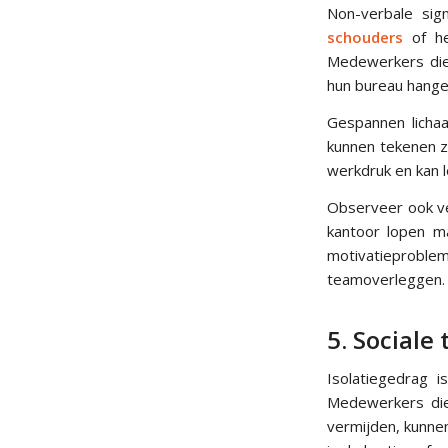
Non-verbale sig
schouders
of he
Medewerkers die 
hun bureau hange
Gespannen lichaa
kunnen tekenen zi
werkdruk en kan l
Observeer ook v
kantoor lopen m
motivatieprobl
teamoverleggen.
5. Sociale
Isolatiegedrag 
Medewerkers die
vermijden, kunne