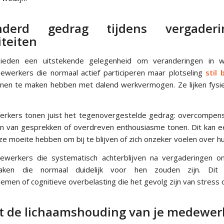
nderd gedrag tijdens vergader
iteiten
bieden een uitstekende gelegenheid om veranderingen in 
werkers die normaal actief participeren maar plotseling
stil 
nnen te maken hebben met dalend werkvermogen. Ze lijken fys
kers tonen juist het tegenovergestelde gedrag: overcompensa
n van gesprekken of overdreven enthousiasme tonen. Dit kan e
e moeite hebben om bij te blijven of zich onzeker voelen over hu
werkers die systematisch achterblijven na vergaderingen om
aken die normaal duidelijk voor hen zouden zijn. Dit
emen of cognitieve overbelasting die het gevolg zijn van stress 
gt de lichaamshouding van je medewer