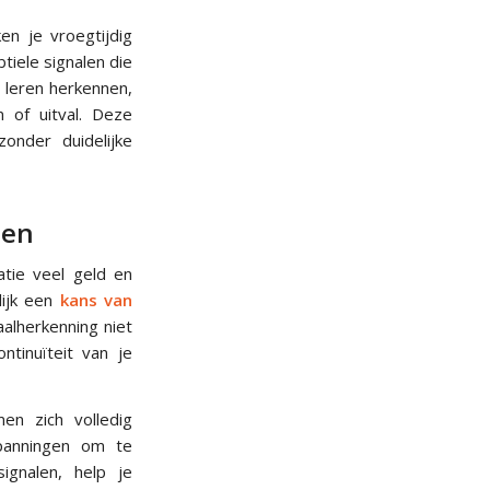
en je vroegtijdig
iele signalen die
 leren herkennen,
m of uitval. Deze
zonder duidelijke
nen
tie veel geld en
ijk een
kans van
aalherkenning niet
tinuïteit van je
en zich volledig
spanningen om te
ignalen, help je