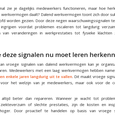
nal zie je dagelijks medewerkers functioneren, maar hoe herk
werkvermogen daalt? Dalend werkvermogen toont zich door subt
ofd worden gezien. Door deze negen waarschuwingssignalen te
 ingrijpen voordat problemen escaleren tot langdurig verzui
n van veranderingen in werkprestaties tot fysieke klachten 
 deze signalen nu moet leren herken
an vroege signalen van dalend werkvermogen kan je organisa
aren. Medewerkers met een laag werkvermogen hebben namel
n enkele jaren langdurig uit te vallen
. Dit maakt vroege sign
jk voor het welzijn van je medewerkers, maar ook voor de con
 altijd beter dan repareren. Wanneer je wacht tot problem
 ziekteverzuim of slechte prestaties, zijn de kosten en in
 hoger. Door proactief te handelen op basis van vroege s