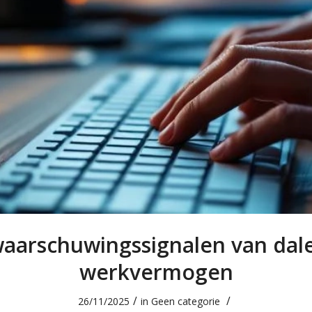
waarschuwingssignalen van dal
werkvermogen
/
/
26/11/2025
in
Geen categorie