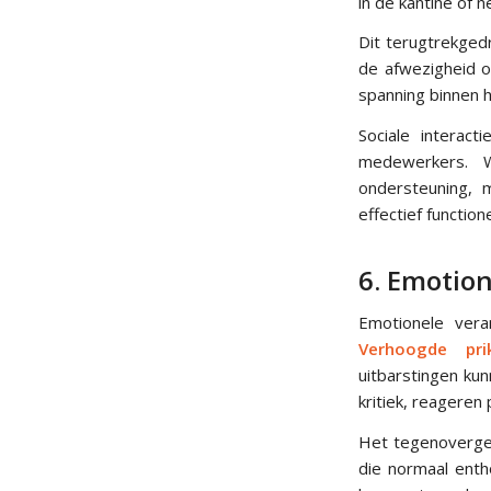
in de kantine of
Dit terugtrekged
de afwezigheid o
spanning binnen 
Sociale interac
medewerkers. W
ondersteuning, m
effectief function
6. Emotion
Emotionele vera
Verhoogde pri
uitbarstingen ku
kritiek, reageren
Het tegenoverges
die normaal enth