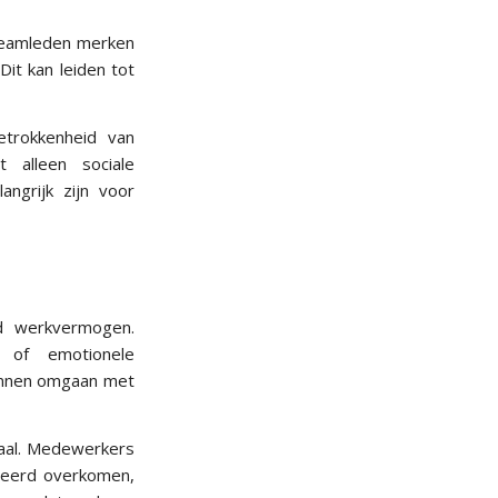
 teamleden merken
it kan leiden tot
etrokkenheid van
 alleen sociale
angrijk zijn voor
nd werkvermogen.
of emotionele
kunnen omgaan met
naal. Medewerkers
sseerd overkomen,