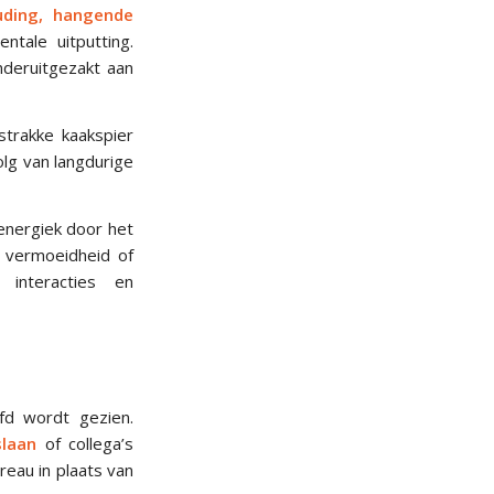
ding, hangende
tale uitputting.
nderuitgezakt aan
strakke kaakspier
olg van langdurige
nergiek door het
 vermoeidheid of
 interacties en
fd wordt gezien.
slaan
of collega’s
eau in plaats van