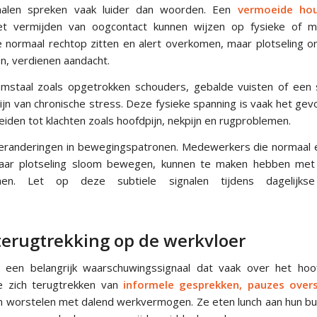
nalen spreken vaak luider dan woorden. Een
vermoeide hou
t vermijden van oogcontact kunnen wijzen op fysieke of men
normaal rechtop zitten en alert overkomen, maar plotseling o
n, verdienen aandacht.
mstaal zoals opgetrokken schouders, gebalde vuisten of een 
jn van chronische stress. Deze fysieke spanning is vaak het gev
eiden tot klachten zoals hoofdpijn, nekpijn en rugproblemen.
eranderingen in bewegingspatronen. Medewerkers die normaal e
aar plotseling sloom bewegen, kunnen te maken hebben met
emen. Let op deze subtiele signalen tijdens dagelijkse
 terugtrekking op de werkvloer
is een belangrijk waarschuwingssignaal dat vaak over het hoo
 zich terugtrekken van
informele gesprekken, pauzes over
n worstelen met dalend werkvermogen. Ze eten lunch aan hun bur