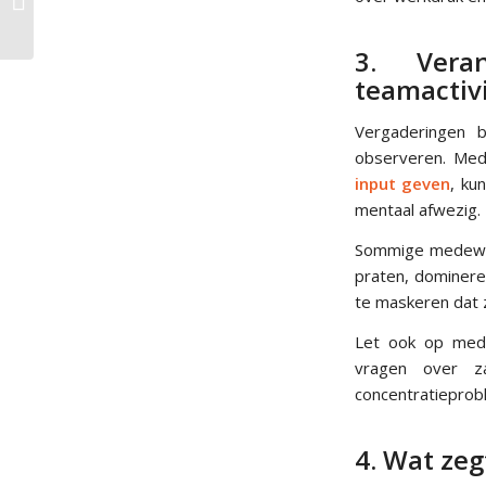
werkvermogen
3. Vera
teamactiv
Vergaderingen 
observeren. Mede
input geven
, ku
mentaal afwezig.
Sommige medewer
praten, dominere
te maskeren dat z
Let ook op mede
vragen over z
concentratieprobl
4. Wat ze