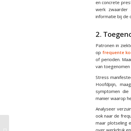
en concrete prest
werk zwaarder a
informatie bij de
2. Toegen
Patronen in ziekt
op
frequente ko
of perioden. Maa
van toegenomen 
Stress manifestee
Hoofdpijn, maag
symptomen die t
manier waarop he
Analyseer verzuim
ook naar de freq
maar plotseling 
15 voordelen van
over werkdruk en 
investeren in