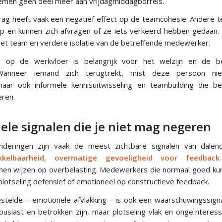
 nemen geen deel meer aan vrijdagmiddagborrels.
rag heeft vaak een negatief effect op de teamcohesie. Andere
p en kunnen zich afvragen of ze iets verkeerd hebben gedaan. D
het team en verdere isolatie van de betreffende medewerker.
tie op de werkvloer is belangrijk voor het welzijn en de b
anneer iemand zich terugtrekt, mist deze persoon niet
aar ook informele kennisuitwisseling en teambuilding die bel
eren.
ele signalen die je niet mag negeren
nderingen zijn vaak de meest zichtbare signalen van dale
kkelbaarheid, overmatige gevoeligheid voor feedback
nnen wijzen op overbelasting. Medewerkers die normaal goed 
 plotseling defensief of emotioneel op constructieve feedback.
telde – emotionele afvlakking – is ook een waarschuwingssig
ousiast en betrokken zijn, maar plotseling vlak en ongeïntere