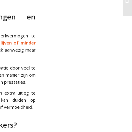
ingen en
werkvermogen te
blijven of minder
iek aanwezig maar
tie door veel te
en manier zijn om
n prestaties.
 extra uitleg te
 kan duiden op
of vermoeidheid.
kers?