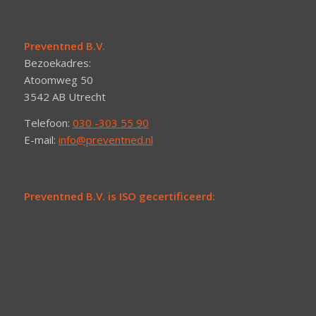
Preventned B.V.
Bezoekadres:
Atoomweg 50
3542 AB Utrecht
Telefoon:
030 -303 55 90
E-mail:
info@preventned.nl
Preventned B.V. is ISO gecertificeerd: