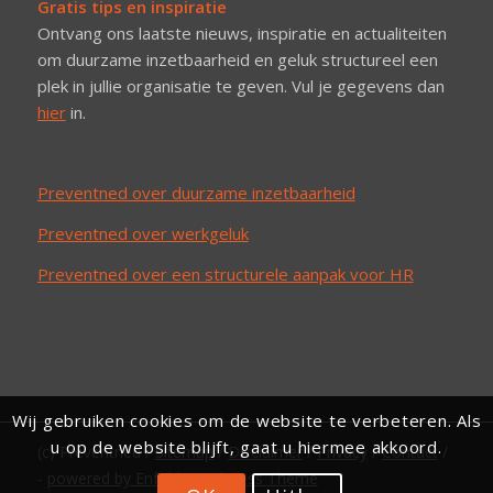
Gratis tips en inspiratie
Ontvang ons laatste nieuws, inspiratie en actualiteiten
om duurzame inzetbaarheid en geluk structureel een
plek in jullie organisatie te geven. Vul je gegevens dan
hier
in.
Preventned over duurzame inzetbaarheid
Preventned over werkgeluk
Preventned over een structurele aanpak voor HR
Wij gebruiken cookies om de website te verbeteren. Als
u op de website blijft, gaat u hiermee akkoord.
(c) Preventned /
Sitemap
/
Disclaimer
/
Privacy
/
Contact
/
-
powered by Enfold WordPress Theme