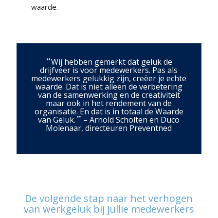
waarde.
“
Wij hebben gemerkt dat geluk de
drijfveer is voor medewerkers. Pas als
medewerkers gelukkig zijn, creëer je echte
waarde. Dat is niet alleen de verbetering
van de samenwerking en de creativiteit
maar ook in het rendement van de
organisatie. En dat is in totaal de Waarde
”
van Geluk.
– Arnold Scholten en Duco
Molenaar, directeuren Preventned
De volgende stap naar het verhogen
van werkgeluk bij jullie medewerkers