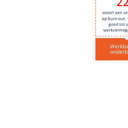
Werkbe
onderb