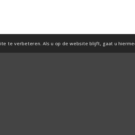
e te verbeteren. Als u op de website blijft, gaat u hierme
Nieuwste blogs
Vacature Adviseur Duurzame Inzetbaarheid
Goudappel: Medewerkers duurzaam inzetbaar
krijgen én houden
20 jaar Preventned: van meten naar strategische
borging