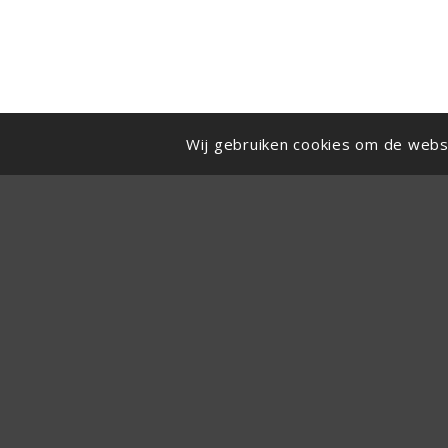
Wij gebruiken cookies om de websit
Preventned B.V.
Bezoekadres:
Atoomweg 50
3542 AB Utrecht
Telefoon:
030 -303 55 90
E-mail:
info@preventned.nl