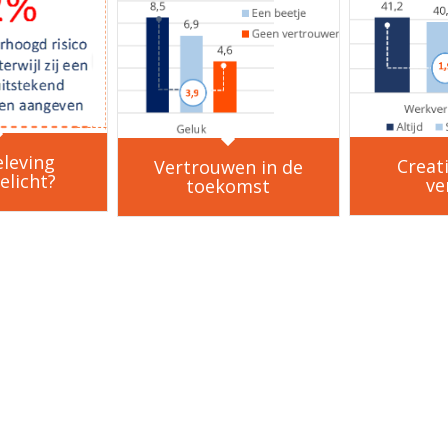
leving
Creati
Vertrouwen in de
elicht?
ve
toekomst