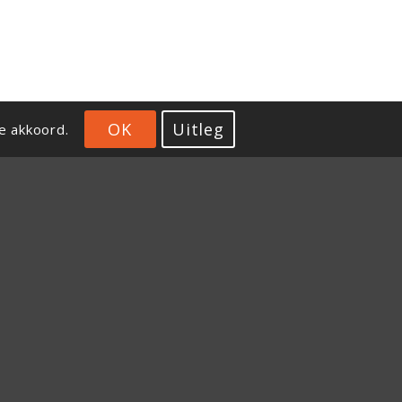
OK
Uitleg
e akkoord.
Gratis tips en inspiratie
Ontvang ons laatste nieuws, inspiratie en
actualiteiten om duurzame inzetbaarheid en geluk
structureel een plek in jullie organisatie te geven.
Vul je gegevens dan
hier
in.
Preventned over duurzame inzetbaarheid