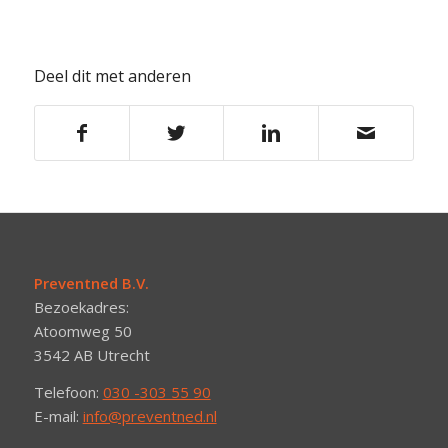
Deel dit met anderen
Preventned B.V.
Bezoekadres:
Atoomweg 50
3542 AB Utrecht
Telefoon:
030 -303 55 90
E-mail:
info@preventned.nl