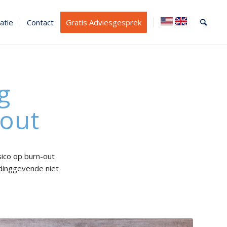
atie
Contact
Gratis Adviesgesprek
g
out
ico op burn-out
dinggevende niet