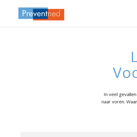
Vo
In veel gevall
naar voren. Waa