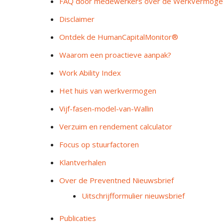
FAQ door medewerkers over de WerkVermog
Disclaimer
Ontdek de HumanCapitalMonitor®
Waarom een proactieve aanpak?
Work Ability Index
Het huis van werkvermogen
Vijf-fasen-model-van-Wallin
Verzuim en rendement calculator
Focus op stuurfactoren
Klantverhalen
Over de Preventned Nieuwsbrief
Uitschrijfformulier nieuwsbrief
Publicaties