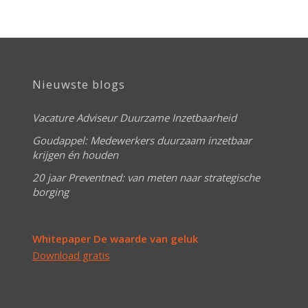
Nieuwste blogs
Vacature Adviseur Duurzame Inzetbaarheid
Goudappel: Medewerkers duurzaam inzetbaar
krijgen én houden
20 jaar Preventned: van meten naar strategische
borging
Whitepaper De waarde van geluk
Download gratis